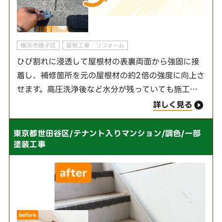
横浜市磯子区
屋根工事・リフォーム
ひび割れに浸透して屋根材の表裏両面から強固に接
着し、補修箇所を元の屋根材の約2倍の強度に向上さ
せます。高圧洗浄後など水分が残っていても施工可
能で、ひび割れの上からシーリング材を充填するよ
詳しく見る
りも耐久性に優れています。シーリング補修よりも
施工単…
東京都世田谷区/テナント入りマンション/調色/一部
塗装工事