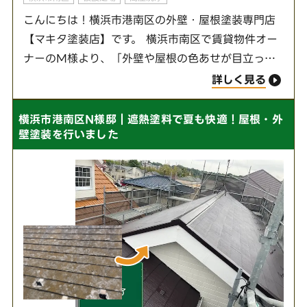
こんにちは！横浜市港南区の外壁・屋根塗装専門店
【マキタ塗装店】です。 横浜市南区で賃貸物件オー
ナーのM様より、「外壁や屋根の色あせが目立って
きたので、建物全体をきれいにしたい」とご相談を
詳しく見る
いただきました。色あせや汚れをそのままにして
し…
横浜市港南区N様邸｜遮熱塗料で夏も快適！屋根・外
壁塗装を行いました