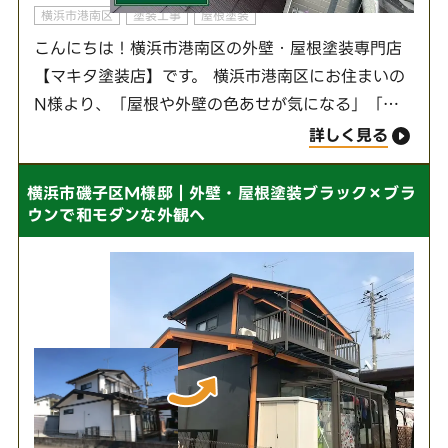
横浜市港南区
塗装工事
屋根塗装
こんにちは！横浜市港南区の外壁・屋根塗装専門店
【マキタ塗装店】です。 横浜市港南区にお住まいの
N様より、「屋根や外壁の色あせが気になる」「夏
場の暑さ対策もしたい」とご相談をいただきまし
詳しく見る
た。築年数の経過とともにメンテナンスの時期を感
じ…
横浜市磯子区M様邸｜外壁・屋根塗装ブラック×ブラ
ウンで和モダンな外観へ