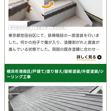
東京都世田谷区
塗装工事
鉄部塗装
東京都世田谷区にて、鉄骨階段の一部塗装を行いま
した。何かの拍子で傷が入り、塗膜剥がれと腐食が
進んでいる状態でした。周囲の既存塗膜に合わせて
艶消しの同色で塗装しました。当社では全体的な塗
詳しく見る
り替えだけでなく、一部の部分塗装も喜んで施工い
たします…
横浜市港南区/戸建て/塗り替え/屋根塗装/外壁塗装/シ
ーリング工事