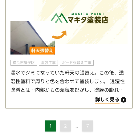
横浜市磯子区
塗装工事
ボード張替え工事
漏水でシミになっていた軒天の張替え。この後、透
湿性塗料で周りと色を合わせて塗装します。 透湿性
塗料とは…内部からの湿気を逃がし、塗膜の膨れや
剥離を抑制する効果があります。内部・外部のコン
詳しく見る
クリート、モルタル、ボード類の壁面に適し、ヤ
ニ…
1
2
7
...