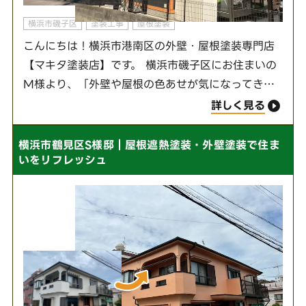
横浜市磯子区
塗装工事
屋根塗装
こんにちは！横浜市港南区の外壁・屋根塗装専門店
【マキタ塗装店】です。 横浜市磯子区にお住まいの
M様より、「外壁や屋根の色あせが気になってきた
ので塗り替えを考えている。せっかく工事をするな
詳しく見る
ら、外観のイメージも一新したい。」とご相談を
い…
横浜市鶴見区S様邸｜屋根遮熱塗装・外壁塗装で住ま
いをリフレッシュ