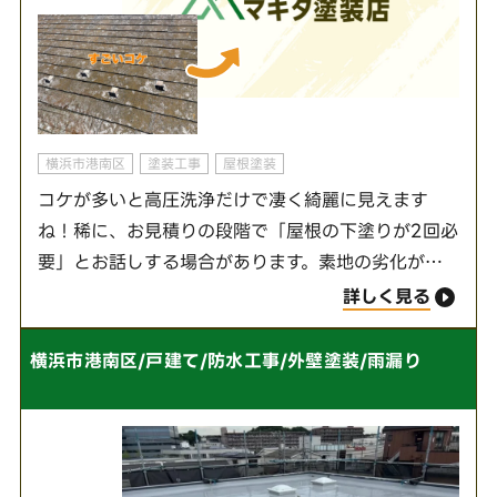
横浜市港南区
塗装工事
屋根塗装
コケが多いと高圧洗浄だけで凄く綺麗に見えます
ね！稀に、お見積りの段階で「屋根の下塗りが2回必
要」とお話しする場合があります。素地の劣化が酷
い場合は下塗りを重ねる事で、密着性と仕上がりに
詳しく見る
差がでるからです！もちろん、2回塗りの予定が1回
になっ…
横浜市港南区/戸建て/防水工事/外壁塗装/雨漏り