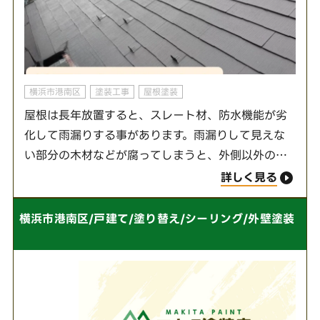
横浜市港南区
塗装工事
屋根塗装
屋根は長年放置すると、スレート材、防水機能が劣
化して雨漏りする事があります。雨漏りして見えな
い部分の木材などが腐ってしまうと、外側以外の工
事も必要になるので施工費用が格段に上がってしま
詳しく見る
います。戸建て住宅の大きさで屋根が30〜50㎡程
度。外…
横浜市港南区/戸建て/塗り替え/シーリング/外壁塗装