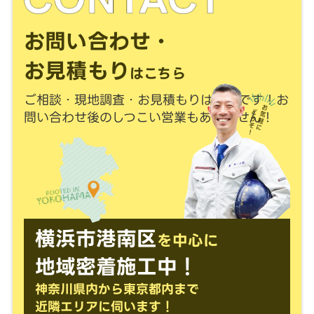
お問い合わせ・
お見積もり
はこちら
ご相談・現地調査・お見積もりは
無料
です！
お
問い合わせ後のしつこい営業もありません！
横浜市港南区
を中心に
地域密着施工中！
神奈川県内から東京都内まで
近隣エリアに伺います！