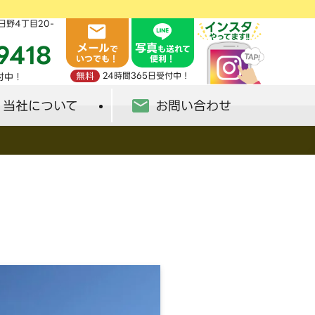
日野4丁目20-
メール
写真
9418
で
も送れて
いつでも！
便利！
無料
24時間365日受付中！
受付中！
当社について
お問い合わせ