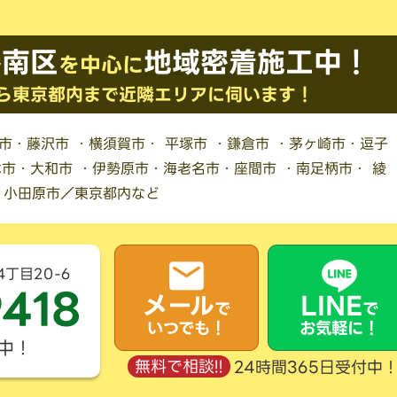
港南区
地域密着施工中！
を中心に
ら東京都内まで
近隣エリアに伺います！
原市・藤沢市 ・横須賀市・ 平塚市 ・鎌倉市 ・茅ヶ崎市・逗子
市・大和市 ・伊勢原市・海老名市・座間市 ・南足柄市・ 綾
・ 小田原市／東京都内など
4丁目20-6
9418
メール
LINE
で
で
いつでも！
お気軽に！
付中！
無料で相談!!
24時間365日受付中